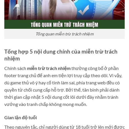
Tổng quan miễn trừ trách nhiệm
Tổng hợp 5 nội dung chính của miễn trừ trách
nhiệm
Chính sách
miễn trừ trách nhiệm
thường công bố ở phần
footer trang chủ để anh em tiện lợi truy cập theo dõi. Vì vậy,
dù game thủ vô ý hay cố tình làm sai, phía trang web đều có
quyền từ chối cung cấp hỗ trợ. Bởi thế, tân binh phải dành
thời gian cập nhật 5 nội dung cốt lõi dưới đây nhằm tránh
vướng vào tranh chấp không mong muốn.
Gian lận độ tuổi
Theo nguyên tắc, chỉ người dùng từ 18 tuổi trở lên mới được