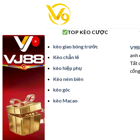
Bỏ
qua
nội
dung
TOP KÈO CƯỢC
×
kèo giao bóng trước
V9B
anh 
Kèo chẵn lẻ
Tất 
kèo hiệp phụ
cổng
Kèo ném biên
kèo góc
kèo Macao