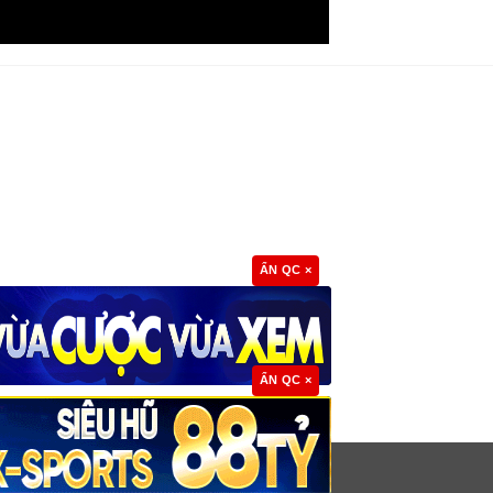
ẨN QC ×
ẨN QC ×