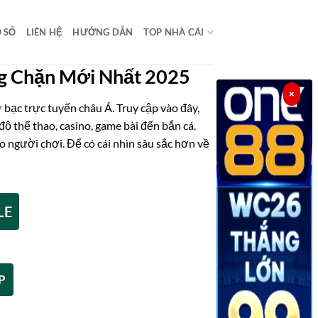
 SỐ
LIÊN HỆ
HƯỚNG DẪN
TOP NHÀ CÁI
g Chặn Mới Nhất 2025
×
 bạc trực tuyến châu Á. Truy cập vào đây,
 thể thao, casino, game bài đến bắn cá.
 người chơi. Để có cái nhìn sâu sắc hơn về
LE
P