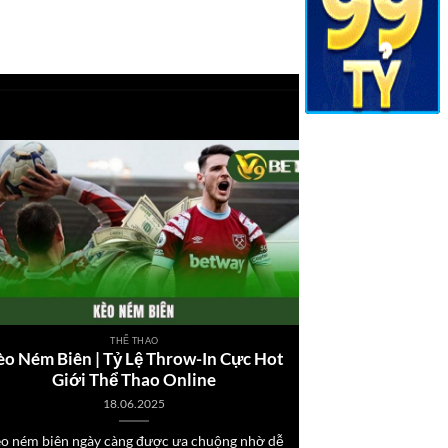
THỂ THAO
èo Ném Biên | Tỷ Lệ Throw-In Cực Hot
Giới Thể Thao Online
18.06.2025
o ném biên ngày càng được ưa chuộng nhờ dễ