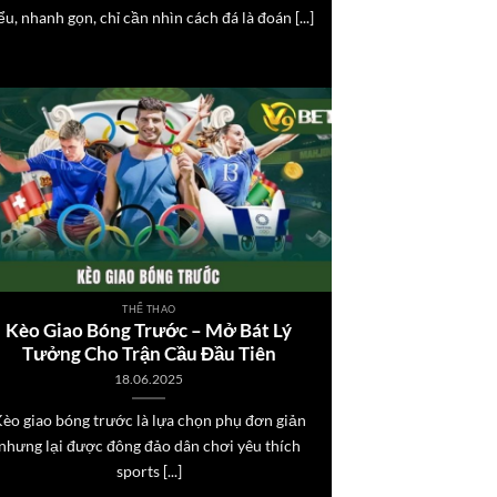
ểu, nhanh gọn, chỉ cần nhìn cách đá là đoán [...]
THỂ THAO
Kèo Giao Bóng Trước – Mở Bát Lý
Tưởng Cho Trận Cầu Đầu Tiên
18.06.2025
èo giao bóng trước là lựa chọn phụ đơn giản
nhưng lại được đông đảo dân chơi yêu thích
sports [...]