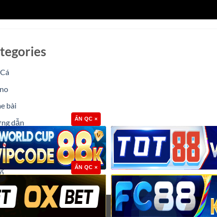
tegories
 Cá
ino
e bài
ẨN QC ×
ng dẫn
Hũ
thao
ẨN QC ×
Số